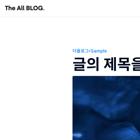
칼럼
뉴스레터
더올로그
<
Sample
상담신청
글의 제목
더올패밀리
법률사무소 더올
회계법인 더올