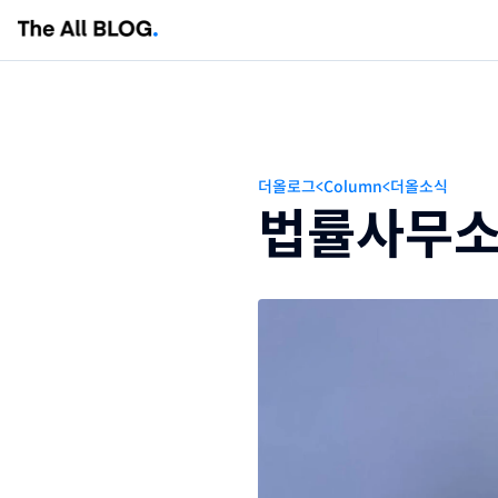
칼럼
뉴스레터
더올로그
<
Column
<
더올소식
상담신청
법률사무소 
더올패밀리
법률사무소 더올
회계법인 더올