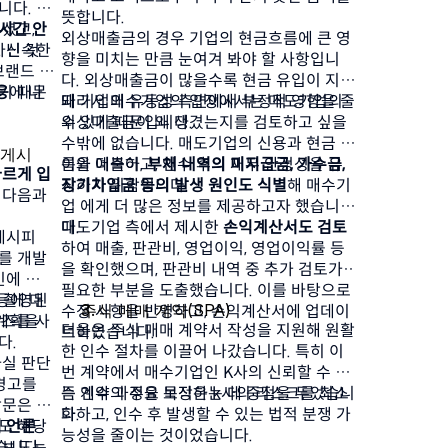
다. N 
뜻합니다.
셨고, 
시간 안
외상매출금의 경우 기업의 현금흐름에 큰 영
아닌 것
 신속한 
향을 미치는 만큼 눈여겨 봐야 할 사항입니
브랜드 
다. 외상매출금이 많을수록 현금 유입이 지연
기 때문
응
에 나
돼 기업의 유동성 측면에서 부정적 영향을 줄 
따라서 매수기업의 입장에서는 매도기업의 
수 있기 때문입니다.
외상매출금이 왜 생겼는지를 검토하고 싶을 
수밖에 없습니다. 매도기업의 신용과 현금 흐
 게시
름을 예측하고, 인수 후의 재무 안정성을 유
이와 더불어, 
부채 내역의 미지급금, 가수금, 
르게 입
지하기 위함입니다.
장기차입금 등의 발생 원인도 식별
해 매수기
 다음과 
업 에게 더 많은 정보를 제공하고자 했습니
다.
매도기업 측에서 제시한 
손익계산서도 검토
레시피 
하여 매출, 판관비, 영업이익, 영업이익률 등
를 개발
을 확인했으며, 판관비 내역 중 추가 검토가 
인에 퍼
필요한 부분을 도출했습니다. 이를 바탕으로 
 촬영된 
등에 대
주식 매매 계약(SPA)
수정 사항을 반영하고, 손익계산서에 업데이
치즈를 사
계획을 
더올은 주식 매매 계약서 작성을 지원해 원활
트하였습니다.
다.
한 인수 절차를 이끌어 나갔습니다. 특히 이
실 판단 
번 계약에서 매수기업인 K사의 신뢰할 수 있
경고를 
는 인수 과정을 보장하는 데 중점을 두었습니
즉 계약의 주요 목적은 k사의 리스크를 최소
문은 N 
다.
화하고, 인수 후 발생할 수 있는 법적 분쟁 가
 언론 
도 해당 
능성을 줄이는 것이었습니다.
보도는 
습니다.