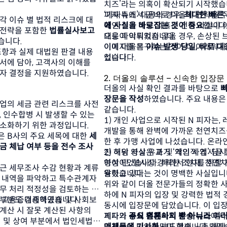
치즈’라는 의혹이 확산되기 시작했습니
피자 측에서 곧바로 더올에 연락을 주
‘가짜뉴스’ 대응의 경우, 
최대한 빠른 
각 이슈 별 법적 리스크에 대
확인 결과 해당 의혹은 전혀 사실이 
에 사실을 바로잡는 것이 중요
합니다.
전략을 포함한 
법률실사보고
으로 파악되었습니다.
대응이 이뤄지지 않을 경우, 손상된 
니다.  
이미지를 복구하는 것이 더 어려워지
이에 더올은 
이슈 발생 당일, 바로 대
조항과 실제 대법원 판결 내용 
입니다.
섰습니다.
서에 담아, 고객사의 이해를 
자 결정을 지원하였습니다.  
2. 더올의 솔루션 – 신속한 입장문
더올의 사실 확인 결과를 바탕으로 
빠
장문을 작성
하였습니다. 주요 내용은
업의 세금 관련 리스크를 사전
같습니다.
 인수합병 시 발생할 수 있는 
1) 개인 사업으로 시작된 N 피자는, 
소화하기 위한 과정입니다.  
개발을 통해 완벽에 가까운 천연치즈
 B사의 주요 세목에 대한 
세
한 후 가맹 사업에 나섰습니다. 온라
금 체납 여부 등을 전수 조사
진 해당 영상은 과거 ‘개인 사업’ 당시
2) 허위 사실 유포 및 악의적 게시글 
영상이었습니다. 따라서 현재, 천연
하여 민, 형사상 강력한 조치를 취할 
근 세무조사 수감 현황과 계류 
용하고 있다는 것이 명백한 사실입니
알렸습니다.
 내역을 파악하고 특수관계자 
위와 같이 더올 전문가들의 정확한 사
무 처리 적정성을 검토하는 등 
하에 N 피자의 입장 및 강력한 법적 
 부분도 검증하였습니다. 
도 고용증대세액공제 및 사회보
동시에 입장문에 담았습니다. 이 입장
계산 시 잘못 계산된 사항의 
피자의 
게다가 
공식 홈페이지 뿐 아니라 여러
주요 언론사의 방송 뉴스
에서
여 및 상여 부분에서 법인세법
매체들에 기사화
입장문을 반영해 보도했습니다. 해당 
되며 함께 노출되었