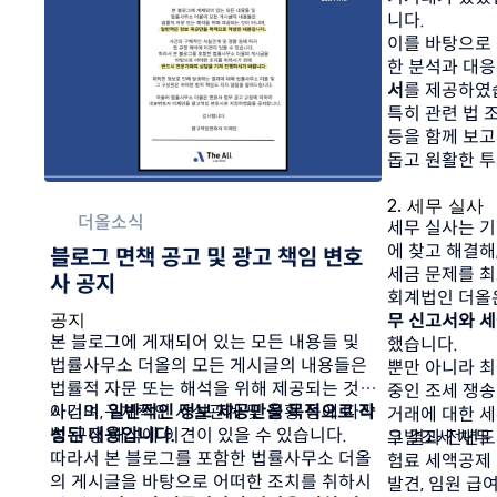
니다. 
이를 바탕으로 
한 분석과 대응
서
를 제공하였습
특히 관련 법 
등을 함께 보고
돕고 원활한 투
2. 세무 실사 
더올소식
세무 실사는 기
에 찾고 해결해,
블로그 면책 공고 및 광고 책임 변호
세금 문제를 최
사 공지
회계법인 더올은
공지
무 신고서와 세
본 블로그에 게재되어 있는 모든 내용들 및 
했습니다.  
법률사무소 더올의 모든 게시글의 내용들은 
뿐만 아니라 최
법률적 자문 또는 해석을 위해 제공되는 것이 
중인 조세 쟁송
아니며, 
사건의 구체적인 사실관계 및 정황 등에 따라 
일반적인 정보 제공만을 목적으로 작
거래에 대한 세
성된 내용입니다.
법 규정 해석에 이견이 있을 수 있습니다.
우발조세 채무
그 결과 전년
따라서 본 블로그를 포함한 법률사무소 더올
험료 세액공제 
의 게시글을 바탕으로 어떠한 조치를 취하시
발견, 임원 급