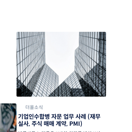
더올소식
기업인수합병 자문 업무 사례 (재무
실사, 주식 매매 계약, PMI)