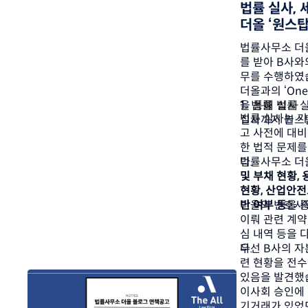
법률 실사, 
법률사무소 더올
를 받아 B사와
무를 수행하였습
더올과의 ‘One
1. 법률 실사 
을 통해 법률 실
법률 실사는 
실사까지 원스
고 사전에 대비
한 법적 문제
다. 
법률사무소 더올
및 부채 현황, 
현황, 산업안
반 여부 등
더올의 변호사와
을 
이뤄 관련 계약
심 내역 등을
다.  
우선 B사의 자본
련 현황을 전수
있음을 발견했습
이사회 승인에
기거래가 있었