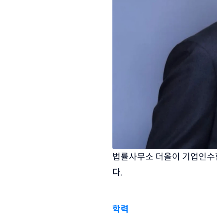
법률사무소 더올이 기업인수합
다.
학력