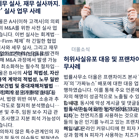
세무 실사, 재무 실사까지. 
더올 ‘원스탑’ 실사 업무 사례 
은 A사(이하 고객사)의 의뢰
의 M&A를 위한 사전 실사 업
니다. 이번 실사는 회계법인 
-Firm 체제’ 하 긴밀한 협업
사와 세무 실사, 그리고 재무 
더올소식
기업의 법적 리스크들을 발견하
탑으로 진행되었습니다. 
허위사실유포 대응 및 프랜차
해 M&A 과정에서 발생 가능
무사례
를 최소화하는 필수적 절차입니
은 B사의 
사업 적법성, 자산 
법률사무소 더올은 프랜차이즈 본사 ‘
용역 계약의 적법성, 노무 일반 
자’의 ‘가짜뉴스’ 배포에 대한 대응 
전보건법 및 중대재해처벌법 위
행하였습니다. 이를 통해 주요 언론에
 회계 전문가들이 ‘원팀’을 
종합적으로 검토하였습니다.  
자의 해명이 성공적으로 노출될 수 
서, 법령 위반 여부, 소송과 추
1. 배경
습니다. 동시에 악성 게시글 및 댓글
 다각도로 철저히 분석했습니
법률사무소 더올의 정기자문을 받고 있
한 누리꾼들에 대한 법적 조치도 지
 및 주주, 임원 보수 지급 관
피자’는 천연치즈를 사용하는 것으로
니다.
 조사했고 지분 희석 가능성이 
들의 높은 인기를 누리고 있는 프랜
니다.  
체입니다.
어느 날, 온라인 커뮤니티에 한 피자 
 의하지 않은 특수관계인의 자
상과 함께 N 피자가 사용하는 치즈가
던 점 등의 이슈들도 밝혀냈습