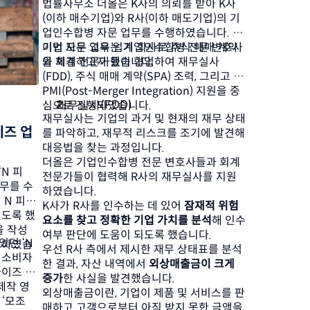
법률사무소 더올은 K사의 의뢰를 받아 K사
(이하 매수기업)와 R사(이하 매도기업)의 기
업인수합병 자문 업무를 수행하였습니다. 두 
기업 모두 교육 업계 회사로 주식 매매 계약
이번 자문 업무는 기업인수합병 전문 변호사
을 체결하고자 했습니다.
와 회계 전문가들이 협업하여 재무실사
(FDD), 주식 매매 계약(SPA) 조력, 그리고 
PMI(Post-Merger Integration) 지원을 중
재무실사(FDD)
심으로 진행되었습니다.
재무실사는 기업의 과거 및 현재의 재무 상태
이즈 업
를 파악하고, 재무적 리스크를 조기에 발견해 
대응법을 찾는 과정입니다.
더올은 기업인수합병 전문 변호사들과 회계 
N 피
전문가들이 협력해 R사의 재무실사를 지원
업무를 수
하였습니다.
 N 피
K사가 R사를 인수하는 데 있어 
잠재적 위험 
있도록 했
요소를 찾고 정확한 기업 가치를 분석
해 인수 
을 작성
여부 판단에 도움이 되도록 했습니다.
던 ‘N 
원하였습
우선 R사 측에서 제시한 재무 상태표를 분석
 소비자
한 결과, 자산 내역에서 
외상매출금이 크게 
차이즈 업
증가
한 사실을 발견했습니다.
제작 영
외상매출금이란, 기업이 제품 및 서비스를 판
 ‘모조
매하고 고객으로부터 아직 받지 못한 금액을 