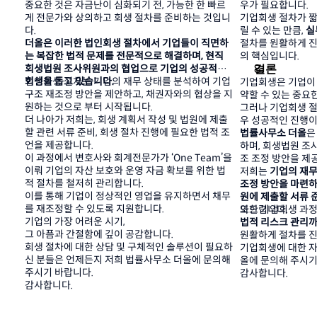
중요한 것은 자금난이 심화되기 전, 가능한 한 빠르
우가 필요합니다.
게 전문가와 상의하고 회생 절차를 준비하는 것입니
기업회생 절차가 짧게
다.
릴 수 있는 만큼, 
실
더올은 이러한 법인회생 절차에서 기업들이 직면하
절차를 원활하게 
는 복잡한 법적 문제를 전문적으로 해결하며, 현직 
의 핵심입니다.
결론
회생법원 조사위원과의 협업으로 기업의 성공적인 
회생을 돕고 있습니다.
법인회생 절차는 기업의 재무 상태를 분석하여 기업 
기업회생은 기업이
구조 재조정 방안을 제안하고, 채권자와의 협상을 지
약할 수 있는 중요
원하는 것으로 부터 시작됩니다.
그러나 기업회생 절
더 나아가 저희는, 회생 계획서 작성 및 법원에 제출
우 성공적인 진행이
할 관련 서류 준비, 회생 절차 진행에 필요한 법적 조
법률사무소 더올
은
언을 제공합니다.
하며, 회생법원 조
이 과정에서 변호사와 회계전문가가 ‘One Team’을 
조 조정 방안을 제
이뤄 기업의 자산 보호와 운영 자금 확보를 위한 법
저희는 
기업의 재무
적 절차를 철저히 관리합니다.
조정 방안을 마련하
이를 통해 기업이 정상적인 영업을 유지하면서 채무
원에 제출할 서류 
를 재조정할 수 있도록 지원합니다.
와드립니다.
또한 기업회생 과정
기업의 가장 어려운 시기,
법적 리스크 관리
그 아픔과 간절함에 깊이 공감합니다.
원활하게 절차를 진
회생 절차에 대한 상담 및 구체적인 솔루션이 필요하
기업회생에 대한 자
신 분들은 언제든지 저희 법률사무소 더올에 문의해 
올에 문의해 주시기
주시기 바랍니다.
감사합니다.
감사합니다.