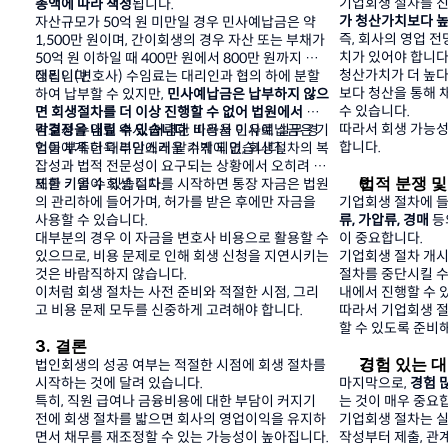
기업회생 절차를 진
총액에 따라 책정
됩니다.
가 청산가치보다 
자산규모가 50억 원 미만일 경우 민사예납금은 약 
즉, 회사의 영업 전
1,500만 원이며, 간이회생의 경우 자산 또는 부채가 
치가 있어야 합니다
50억 원 이하일 때 400만 원에서 800만 원까지 책
청산가치가 더 높다
정됩니다.
대리인(변호사) 수임료는 대리인과 협의 하에 분할
보다 청산을 통해 
하여 납부할 수 있지만,
 민사예납금은 납부하지 않으
수 있습니다.
면 회생절차를 더 이상 진행할 수 없어 법원에서 기
따라서 회생 가능성
각결정을 내릴 수 있습니다
변호사 수임료 역시, 저렴한 비용을 이유로 실무 경
. 따라서 민사예납금은 기
합니다.
업들에게 더욱 부담스러울 수밖에 없습니다.
험이 부족한 대리인에게 맡기게 되면, 회생절차의 복
잡성과 법적 전문성이 요구되는 상황에서 오히려 문
법적 분쟁 및
제를 키울 수 있습니다.
또한 기업이 회생 절차를 시작하면 통장 자금은 법원
의 관리하에 들어가며, 허가를 받은 후에만 자금을 
기업회생 절차에 들
사용할 수 있습니다.
류, 가압류, 경매
 
대부분의 경우 이 자금을 변호사 비용으로 활용할 수 
이 중요합니다.
있으므로, 비용 문제로 인해 회생 신청을 지연시키는 
기업회생 절차 개시
것은 바람직하지 않습니다.
절차를 중단시킬 수
이처럼 회생 절차는 사전 준비와 적절한 시점, 그리
내에서 진행할 수 
고 비용 문제 모두를 신중하게 고려해야 합니다.
따라서 기업회생 절
할 수 있도록 준비
3. 결론
경험 있는 대
법인회생의 성공 여부는 적절한 시점에 회생 절차를 
시작하는 것에 달려 있습니다.
마지막으로, 
경험 
특히, 직원 급여나 금융비용에 대한 부담이 커지기 
는 것이 매우 중요
전에 회생 절차를 밟으면 회사의 영업이익을 유지하
기업회생 절차는 실
면서 채무를 재조정할 수 있는 가능성이 높아집니다.
작성부터 제출, 관