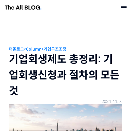
칼럼
뉴스레터
더올로그
<
Column
<
기업구조조정
상담신청
기업회생제도 총정리: 기
더올패밀리
업회생신청과 절차의 모든 
법률사무소 더올
회계법인 더올
것
2024. 11. 7.