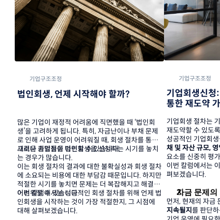
기업구조조정
기업구조조정
기업회생신청: 
법인회생, 언제 시작해야 할까?
통한 재도약 
기업회생 절차는 기
많은 기업이 재정적 어려움에 직면했을 때 ‘법인회
재도약할 수 있도록
생’을 고려하게 됩니다. 특히, 자금난이나 부채 문제
성공적인 기업회생
로 인해 사업 운영이 어려워질 때, 회생 절차를 통해 
채 및 자산 규모, 
새로운 출발점을 마련할 수 있습니다.
그러나 기업들이 법인회생을 신청하는 시기를 놓치
요소를 신중히 평가
는 경우가 많습니다.
이번 칼럼에서는 이
이는 회생 절차의 결과에 대한 불확실성과 회생 절차
펴보겠습니다.
에 소요되는 비용에 대한 부담감 때문입니다. 하지만 
적절한 시기를 놓치면 문제는 더 복잡해지고 해결이 
자금 문제의
어려워질 수 있습니다.
이번 칼럼에서는 성공적인 회생 절차를 위해 언제 법
먼저, 현재의 자금 
인회생을 시작하는 것이 가장 적절한지, 그 시점에 
지속될지
를 판단하
대해 살펴보겠습니다.
기업 운영에 필요한