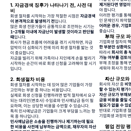
1. 자금경색 징후가 나타나기 전, 사전 대
제거된다면 영업이
야 합니다.
비
이러한 평가를 통해
회생 절차를 시작하는 가장 적절한 시점은 
자금경색
인 문제인지 파악할 
이 본격적으로 발생하기 전
입니다.
어려운 경우, 기업
많은 회생 전문가들이 공통적으로 조언하는 시기는
좋습니다.
1~2개월 이내에 자금난이 발생할 것이라고 판단될 
부채 규모 
때
입니다.
기업회생 절차의 핵
회사가 현금 흐름에 어려움을 겪기 시작하면, 자금 
한 부분만 상환하도
압박이 더 심화되기 전에 미리 회생 절차를 밟는 것
따라서 
회사의 총 
이 중요합니다.
가능 여부를 검토
해
자금을 빌리기 위해 가족이나 지인에게 손을 벌리기 
부채 조정을 통해 
시작하는 순간이 바로 회생 신청을 고려해야 할 시기
세워야 회사가 정상
입니다.
자산 규모와
2. 회생절차 비용
회사의 자산 중 
비영
회생 절차를 시작하는 데 있어 많은 기업들이 가장 
할 수 있는지 평가
고민하는 부분 중 하나는 비용입니다.
자산 규모가 부채보
실제로 회생 신청을 진행하려면 법적 절차에서 요구
금융 비용을 줄일 
되는 대리인(변호사) 수임료와 민사예납금 등이 필
필요가 없을 수 있
요하며, 이는 상당한 비용을 수반할 수 있습니다.
반대로 기업회생 절
특히 민사예납금은 기업들이 크게 부담을 느끼는 항
기업회생 과정의 변
목 중 하나입니다.
민사예납금은 소송을 진행하거나 제기하는데 필요
영업 전망 
한 비용을 사전에 납부하는 금액으로, 채무자의 자산 