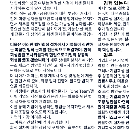
경험 있는 대
법인회생의 성공 여부는 적절한 시점에 회생 절차를 
시작하는 것에 달려 있습니다.
마지막으로, 
경험 
특히, 직원 급여나 금융비용에 대한 부담이 커지기 
는 것이 매우 중요
전에 회생 절차를 밟으면 회사의 영업이익을 유지하
기업회생 절차는 실
면서 채무를 재조정할 수 있는 가능성이 높아집니다.
작성부터 제출, 관
중요한 것은 자금난이 심화되기 전, 가능한 한 빠르
우가 필요합니다.
게 전문가와 상의하고 회생 절차를 준비하는 것입니
기업회생 절차가 짧게
다.
릴 수 있는 만큼, 
실
더올은 이러한 법인회생 절차에서 기업들이 직면하
절차를 원활하게 
는 복잡한 법적 문제를 전문적으로 해결하며, 현직 
의 핵심입니다.
결론
회생법원 조사위원과의 협업으로 기업의 성공적인 
회생을 돕고 있습니다.
법인회생 절차는 기업의 재무 상태를 분석하여 기업 
기업회생은 기업이
구조 재조정 방안을 제안하고, 채권자와의 협상을 지
약할 수 있는 중요
원하는 것으로 부터 시작됩니다.
그러나 기업회생 절
더 나아가 저희는, 회생 계획서 작성 및 법원에 제출
우 성공적인 진행이
할 관련 서류 준비, 회생 절차 진행에 필요한 법적 조
법률사무소 더올
은
언을 제공합니다.
하며, 회생법원 조
이 과정에서 변호사와 회계전문가가 ‘One Team’을 
조 조정 방안을 제
이뤄 기업의 자산 보호와 운영 자금 확보를 위한 법
저희는 
기업의 재무
적 절차를 철저히 관리합니다.
조정 방안을 마련하
이를 통해 기업이 정상적인 영업을 유지하면서 채무
원에 제출할 서류 
를 재조정할 수 있도록 지원합니다.
와드립니다.
또한 기업회생 과정
기업의 가장 어려운 시기,
법적 리스크 관리
그 아픔과 간절함에 깊이 공감합니다.
원활하게 절차를 진
회생 절차에 대한 상담 및 구체적인 솔루션이 필요하
기업회생에 대한 자