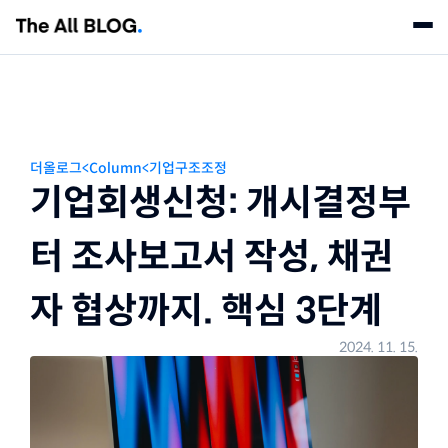
칼럼
뉴스레터
더올로그
<
Column
<
기업구조조정
상담신청
기업회생신청: 개시결정부
더올패밀리
터 조사보고서 작성, 채권
법률사무소 더올
회계법인 더올
자 협상까지. 핵심 3단계
2024. 11. 15.