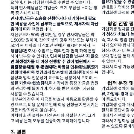
필요가 없을 수 있
요하며, 이는 상당한 비용을 수반할 수 있습니다.
반대로 기업회생 절
특히 민사예납금은 기업들이 크게 부담을 느끼는 항
기업회생 과정의 변
목 중 하나입니다.
민사예납금은 소송을 진행하거나 제기하는데 필요
영업 전망 
한 비용을 사전에 납부하는 금액으로, 채무자의 자산 
기업회생 절차를 진
총액에 따라 책정
됩니다.
가 청산가치보다 
자산규모가 50억 원 미만일 경우 민사예납금은 약 
즉, 회사의 영업 전
1,500만 원이며, 간이회생의 경우 자산 또는 부채가 
치가 있어야 합니다
50억 원 이하일 때 400만 원에서 800만 원까지 책
청산가치가 더 높다
정됩니다.
대리인(변호사) 수임료는 대리인과 협의 하에 분할
보다 청산을 통해 
하여 납부할 수 있지만,
 민사예납금은 납부하지 않으
수 있습니다.
면 회생절차를 더 이상 진행할 수 없어 법원에서 기
따라서 회생 가능성
각결정을 내릴 수 있습니다
변호사 수임료 역시, 저렴한 비용을 이유로 실무 경
. 따라서 민사예납금은 기
합니다.
업들에게 더욱 부담스러울 수밖에 없습니다.
험이 부족한 대리인에게 맡기게 되면, 회생절차의 복
잡성과 법적 전문성이 요구되는 상황에서 오히려 문
법적 분쟁 및
제를 키울 수 있습니다.
또한 기업이 회생 절차를 시작하면 통장 자금은 법원
의 관리하에 들어가며, 허가를 받은 후에만 자금을 
기업회생 절차에 들
사용할 수 있습니다.
류, 가압류, 경매
 
대부분의 경우 이 자금을 변호사 비용으로 활용할 수 
이 중요합니다.
있으므로, 비용 문제로 인해 회생 신청을 지연시키는 
기업회생 절차 개시
것은 바람직하지 않습니다.
절차를 중단시킬 수
이처럼 회생 절차는 사전 준비와 적절한 시점, 그리
내에서 진행할 수 
고 비용 문제 모두를 신중하게 고려해야 합니다.
따라서 기업회생 절
할 수 있도록 준비
3. 결론