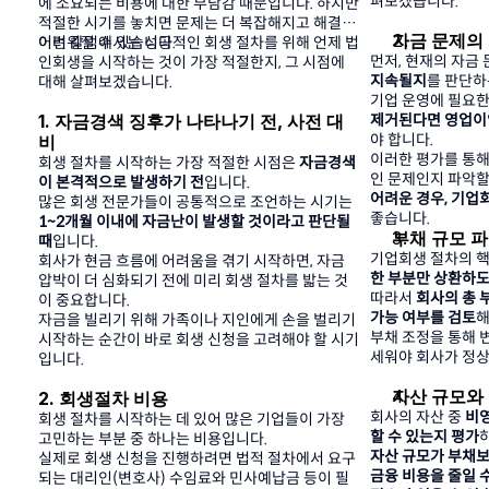
펴보겠습니다.
에 소요되는 비용에 대한 부담감 때문입니다. 하지만 
적절한 시기를 놓치면 문제는 더 복잡해지고 해결이 
자금 문제의
어려워질 수 있습니다.
이번 칼럼에서는 성공적인 회생 절차를 위해 언제 법
먼저, 현재의 자금 
인회생을 시작하는 것이 가장 적절한지, 그 시점에 
지속될지
를 판단하
대해 살펴보겠습니다.
기업 운영에 필요한
1. 자금경색 징후가 나타나기 전, 사전 대
제거된다면 영업이
야 합니다.
비
이러한 평가를 통해
회생 절차를 시작하는 가장 적절한 시점은 
자금경색
인 문제인지 파악할 
이 본격적으로 발생하기 전
입니다.
어려운 경우, 기업
많은 회생 전문가들이 공통적으로 조언하는 시기는
좋습니다.
1~2개월 이내에 자금난이 발생할 것이라고 판단될 
부채 규모 
때
입니다.
기업회생 절차의 핵
회사가 현금 흐름에 어려움을 겪기 시작하면, 자금 
한 부분만 상환하도
압박이 더 심화되기 전에 미리 회생 절차를 밟는 것
따라서 
회사의 총 
이 중요합니다.
가능 여부를 검토
해
자금을 빌리기 위해 가족이나 지인에게 손을 벌리기 
부채 조정을 통해 
시작하는 순간이 바로 회생 신청을 고려해야 할 시기
세워야 회사가 정상
입니다.
자산 규모와
2. 회생절차 비용
회사의 자산 중 
비영
회생 절차를 시작하는 데 있어 많은 기업들이 가장 
할 수 있는지 평가
고민하는 부분 중 하나는 비용입니다.
자산 규모가 부채보
실제로 회생 신청을 진행하려면 법적 절차에서 요구
금융 비용을 줄일 
되는 대리인(변호사) 수임료와 민사예납금 등이 필